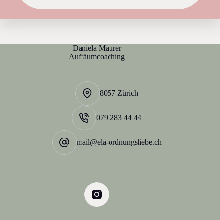
Daniela Maurer
Aufräumcoaching
8057 Zürich
079 283 44 44
mail@ela-ordnungsliebe.ch