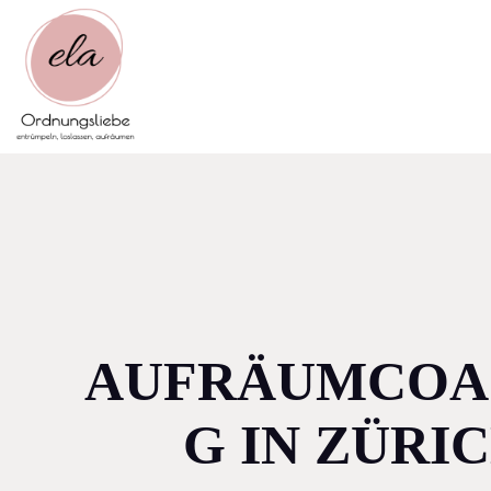
Skip
to
content
AUFRÄUMCOA
G IN ZÜRI