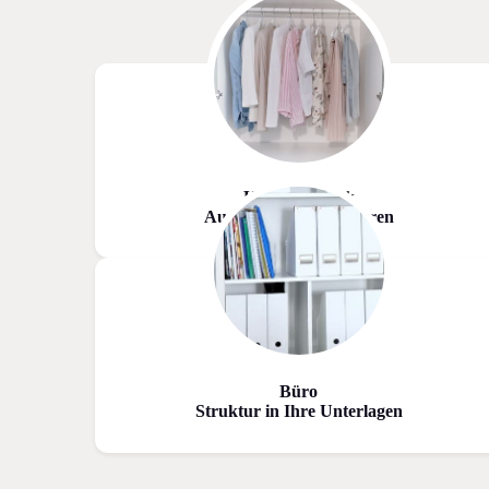
Kleiderschr
ank
Ausdünnen und sortieren
Büro
Struktur in Ihre Unterlagen