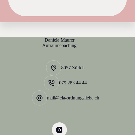
Daniela Maurer
Aufräumcoaching
8057 Zürich
079 283 44 44
mail@ela-ordnungsliebe.ch